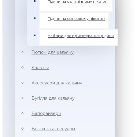
Рідини на органічному нікотині
Рідини на сольовому нікотині
Набори для приготування рідини
Тютюн для кальяну
Кальяни
Аксесуари для кальяну
Вугілля для кальяну
Вапорайзери
Бонги та аксесуари