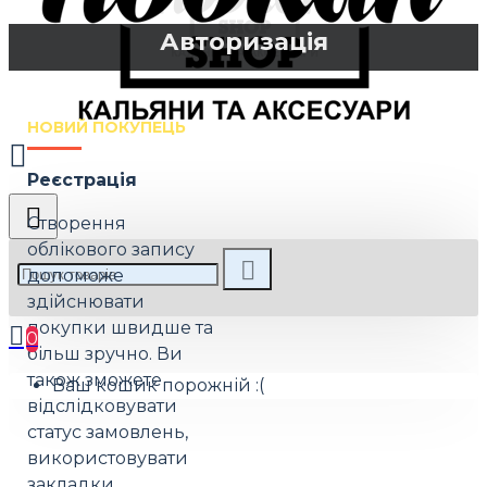
Авторизація
НОВИЙ ПОКУПЕЦЬ
Реєстрація
Створення
облікового запису
допоможе
здійснювати
покупки швидше та
0
більш зручно. Ви
також зможете
Ваш кошик порожній :(
відслідковувати
статус замовлень,
використовувати
закладки,