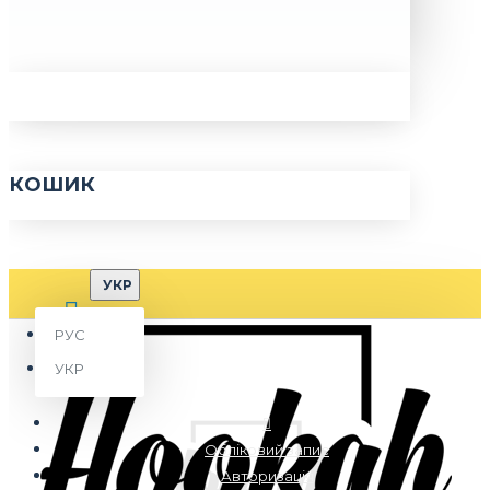
КОШИК
УКР
РУС
УКР
Обліковий запис
Авторизація