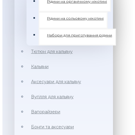
Рідини на органічному нікотині
Рідини на сольовому нікотині
Набори для приготування рідини
Тютюн для кальяну
Кальяни
Аксесуари для кальяну
Вугілля для кальяну
Вапорайзери
Бонги та аксесуари