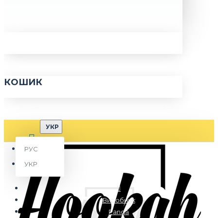
КОШИК
УКР
РУС
УКР
Виробник
Panda