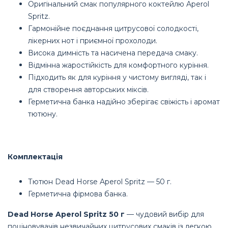
Оригінальний смак популярного коктейлю Aperol
Spritz.
Гармонійне поєднання цитрусової солодкості,
лікерних нот і приємної прохолоди.
Висока димність та насичена передача смаку.
Відмінна жаростійкість для комфортного куріння.
Підходить як для куріння у чистому вигляді, так і
для створення авторських міксів.
Герметична банка надійно зберігає свіжість і аромат
тютюну.
Комплектація
Тютюн Dead Horse Aperol Spritz — 50 г.
Герметична фірмова банка.
Dead Horse Aperol Spritz 50 г
— чудовий вибір для
поціновувачів незвичайних цитрусових смаків із легкою