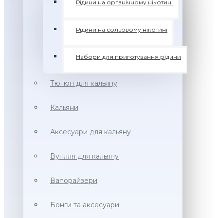
Рідини на органічному нікотині
Рідини на сольовому нікотині
Набори для приготування рідини
Тютюн для кальяну
Кальяни
Аксесуари для кальяну
Вугілля для кальяну
Вапорайзери
Бонги та аксесуари