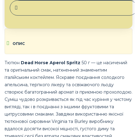
ОПИС
Тютюн
Dead Horse Aperol Spritz
50 г — це насичений
та оригінальний смак, натхненний знаменитим
італійським коктейлем. Яскраве поєднання солодкого
апельсина, терпкого лікеру та освіжаючого льоду
створює багатогранний аромат із приємною прохолодою.
Суміш чудово розкривається як під час куріння у чистому
вигляді, так і в поєднанні з іншими фруктовими та
цитрусовими смаками. Завдяки використанню якісної
тютюнової сировини Virginia та Burley виробнику
вдалося досягти високої міцності, густого диму та
тривалої сесії без втрати смакових властивостей.