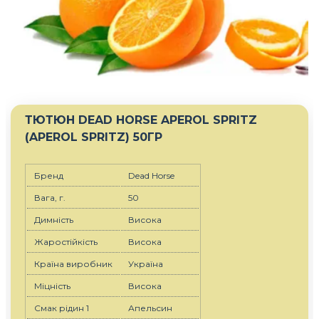
ТЮТЮН DEAD HORSE APEROL SPRITZ
(APEROL SPRITZ) 50ГР
Бренд
Dead Horse
Вага, г.
50
Димність
Висока
Жаростійкість
Висока
Країна виробник
Україна
Міцність
Висока
Смак рідин 1
Апельсин