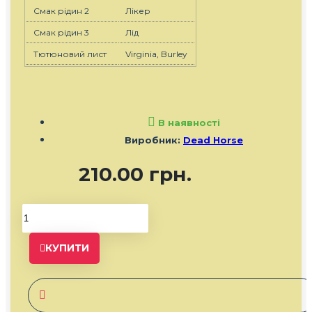
Смак рідин 2
Лiкер
Смак рідин 3
Лiд
Тютюновий лист
Virginia, Burley
В наявності
Виробник:
Dead Horse
210.00 грн.
КУПИТИ