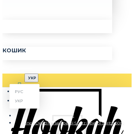
КОШИК
УКР
РУС
УКР
Тютюн Dead Horse Aperol Spritz (Aperol Spritz) 50гр