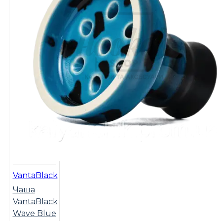
VantaBlack
Чаша
VantaBlack
Wave Blue