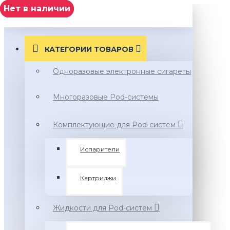
Нет в наличии
нет в наличии
нет в наличии
Нет в наличии
МЕНЮ
КАТЕГОРИИ ТОВАРОВ
Одноразовые электронные сигареты
Многоразовые Pod-системы
Комплектующие для Pod-систем
Испарители
Картриджи
Жидкости для Pod-систем