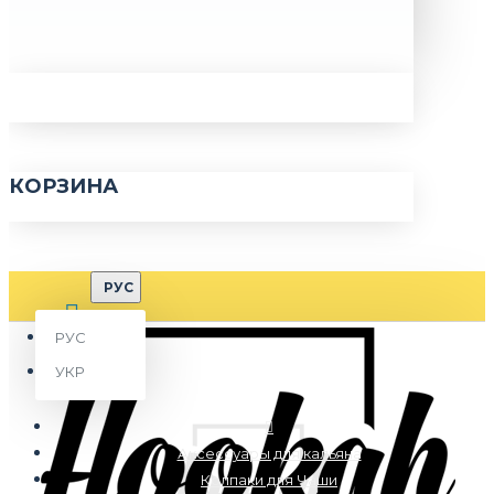
КОРЗИНА
РУС
РУС
УКР
Аксессуары для кальяна
Колпаки для Чаши