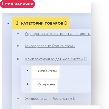
Нет в наличии
нет в наличии
нет в наличии
Нет в наличии
МЕНЮ
КАТЕГОРИИ ТОВАРОВ
Одноразовые электронные сигареты
Многоразовые Pod-системы
Комплектующие для Pod-систем
Испарители
Картриджи
Жидкости для Pod-систем