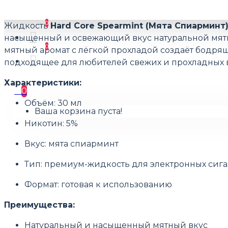
0
Жидкость
Hard Core Spearmint (Мята Спиарминт
насыщенный и освежающий вкус натуральной мят
0
мятный аромат с лёгкой прохладой создаёт бодря
подходящее для любителей свежих и прохладных в
Характеристики:
0
Объём: 30 мл
Ваша корзина пуста!
Никотин: 5%
Вкус: мята спиарминт
Тип: премиум-жидкость для электронных сига
Формат: готовая к использованию
Преимущества:
Натуральный и насыщенный мятный вкус