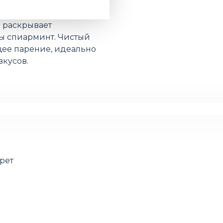
)
раскрывает
ы спиарминт. Чистый
щее парение, идеально
кусов.
рет