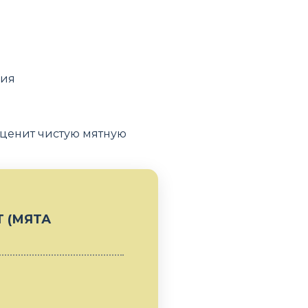
ния
о ценит чистую мятную
 (МЯТА