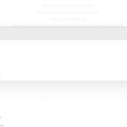
Жидкости для Pod-систем
Жидкости на солевом никотине
Hard Core 30мл 5%
Жидкость Hard Core Spearmint (Мята Спиарминт) 30мл 5%