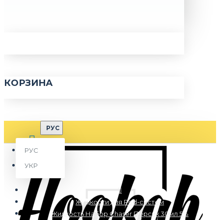
КОРЗИНА
РУС
РУС
УКР
Жидкости для Pod-систем
Жидкость Набор Chaser Персик 30мл 5%