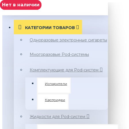
Нет в наличии
Нет в наличии
Нет в наличии
Нет в наличии
нет в наличии
Нет в наличии
МЕНЮ
КАТЕГОРИИ ТОВАРОВ
Одноразовые электронные сигареты
Многоразовые Pod-системы
Комплектующие для Pod-систем
Испарители
Картриджи
Жидкости для Pod-систем