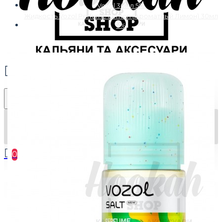
Vozol 30мл 5%
Жидкость Vozol Perfume Lemon (Ароматный Лимон) 30мл
5%
0
Ваша корзина пуста!