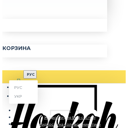
КОРЗИНА
РУС
РУС
УКР
Жидкости для Pod-систем
Жидкости на солевом никотине