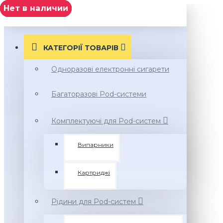
Нет в наличии
Нет в наличии
Нет в наличии
Нет в наличии
Нет в наличии
МЕНЮ
КАТЕГОРІЇ ТОВАРIВ
Одноразові електронні сигарети
Багаторазові Pod-системи
Комплектуючі для Pod-систем
Випарники
Картриджі
Рідини для Pod-систем