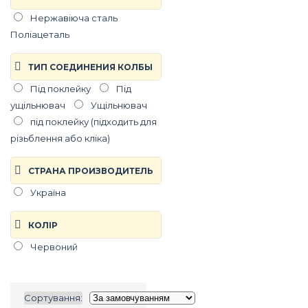
Нержавіюча сталь
Поліацеталь
ТИП СОЕДИНЕНИЯ КОЛБЫ
Під поклейку
Під
ущільнювач
Ущiльнювач
під поклейку (підходить для
різьблення або кліка)
СТРАНА ПРОИЗВОДИТЕЛЬ
Україна
КОЛIР
Червоний
Сортування: