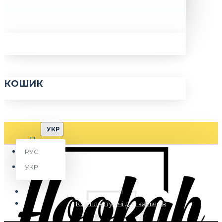
КОШИК
УКР
РУС
УКР
Комплектуючі для кальянів