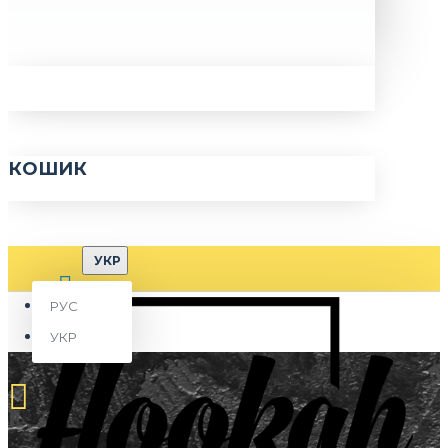
КОШИК
УКР
РУС
УКР