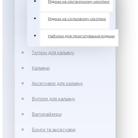
Рідини на органічному нікотині
Рідини на сольовому нікотині
Набори для приготування рідини
Тютюн для кальяну
Кальяни
Аксесуари для кальяну
Вугілля для кальяну
Вапорайзери
Бонги та аксесуари