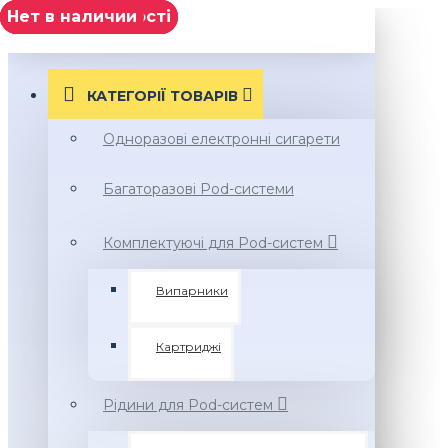
немає в наявності
немає в наявності
немає в наявності
немає в наявності
Нет в наличии
МЕНЮ
Hookah
Shop
КАТЕГОРІЇ ТОВАРIВ
Одноразові електронні сигарети
Багаторазові Pod-системи
Комплектуючі для Pod-систем
Випарники
Картриджі
Рідини для Pod-систем