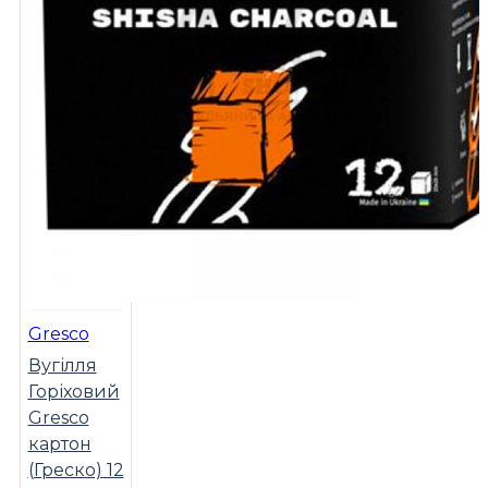
Gresco
Вугілля
Горіховий
Gresco
картон
(Греско) 12