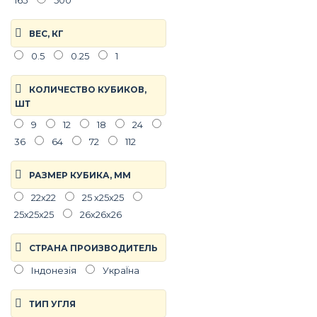
165
500
ВЕС, КГ
0.5
0.25
1
КОЛИЧЕСТВО КУБИКОВ,
ШТ
9
12
18
24
36
64
72
112
РАЗМЕР КУБИКА, ММ
22х22
25 х25х25
25х25х25
26х26х26
СТРАНА ПРОИЗВОДИТЕЛЬ
Індонезія
УкраЇна
ТИП УГЛЯ