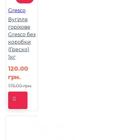
Gresco
Вугілля
горіхове
Gresco без
коробки
(Греско)
1кг
120.00
грн.
175.00 грн.