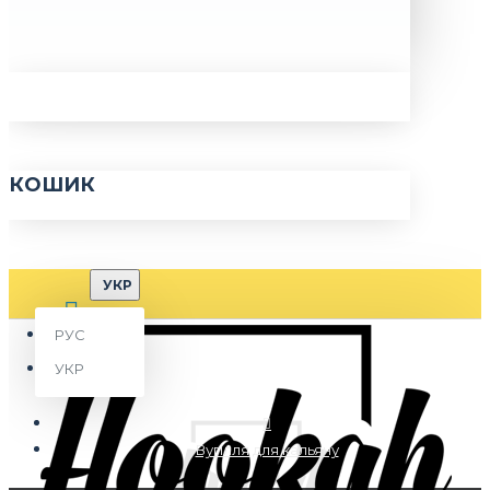
КОШИК
УКР
РУС
УКР
Вугілля для кальяну