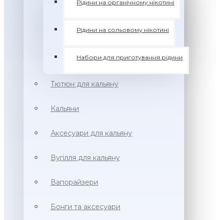
Рідини на органічному нікотині
Рідини на сольовому нікотині
Набори для приготування рідини
Тютюн для кальяну
Кальяни
Аксесуари для кальяну
Вугілля для кальяну
Вапорайзери
Бонги та аксесуари