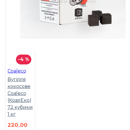
-4 %
Coaleco
Вугілля
кокосове
Coaleco
(КоалЕко)
72 кубики
1 кг
220.00