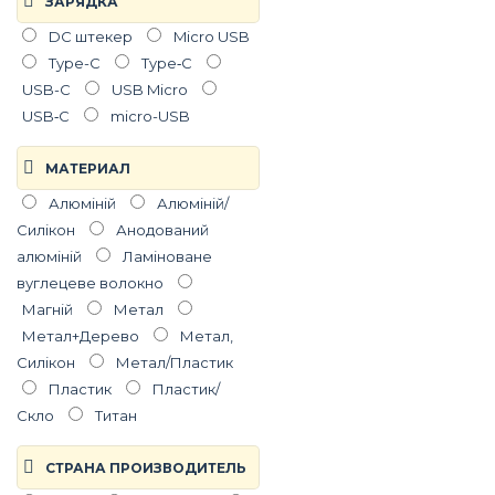
ЗАРЯДКА
DC штекер
Micro USB
Type-C
Type‑C
USB-C
USB Micro
USB‑C
micro-USB
МАТЕРИАЛ
Алюміній
Алюміній/
Силікон
Анодований
алюміній
Ламіноване
вуглецеве волокно
Магній
Метал
Метал+Дерево
Метал,
Силікон
Метал/Пластик
Пластик
Пластик/
Скло
Титан
СТРАНА ПРОИЗВОДИТЕЛЬ