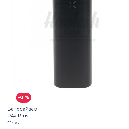
-0 %
Вапорайзер
PAX Plus
Onyx