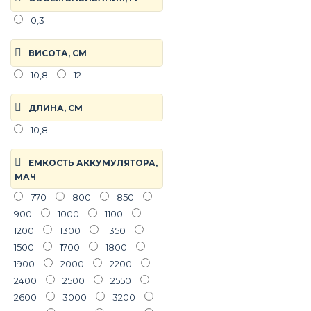
120х35х25
120х50х32
128х50х23
129*42*57
0,3
130х20х20
130х24х36
145 х32 х70
145х35х35
ВИСОТА, СМ
160х25х25
170х120х120
10,8
12
172х24
177х70х40
190х150
517х70х40
ДЛИНА, СМ
10,8
ЕМКОСТЬ АККУМУЛЯТОРА,
МАЧ
770
800
850
900
1000
1100
1200
1300
1350
1500
1700
1800
1900
2000
2200
2400
2500
2550
2600
3000
3200