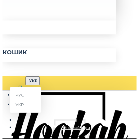
КОШИК
УКР
РУС
УКР
Вапорайзери