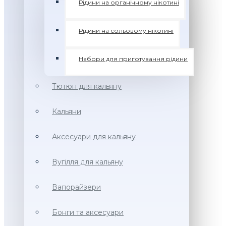
Рідини на органічному нікотині
Рідини на сольовому нікотині
Набори для приготування рідини
Тютюн для кальяну
Кальяни
Аксесуари для кальяну
Вугілля для кальяну
Вапорайзери
Бонги та аксесуари