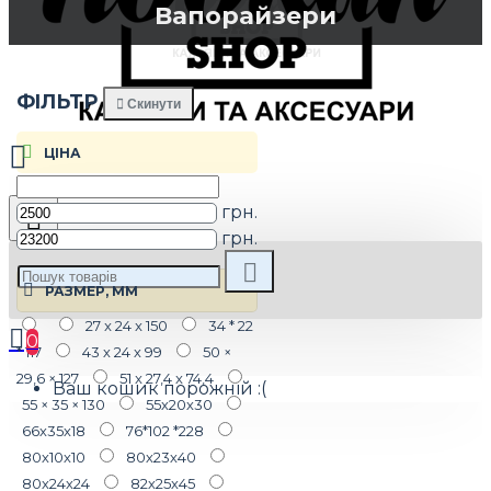
Вапорайзери
ФIЛЬТР
Скинути
ЦIНА
грн.
грн.
РАЗМЕР, ММ
27 x 24 x 150
34 * 22
0
* 117
43 х 24 х 99
50 ×
29,6 × 127
51 x 27,4 x 74,4
Ваш кошик порожній :(
55 × 35 × 130
55х20х30
66х35х18
76*102 *228
80х10х10
80х23х40
80х24х24
82х25х45