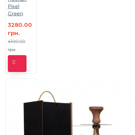
Pixel
Green
3280.00
грн.
4100.00
грн.