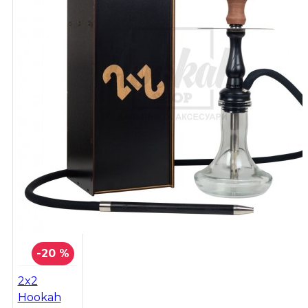
-20 %
2x2
Hookah