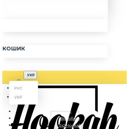
КОШИК
УКР
РУС
УКР
Виробник
2x2 Hookah