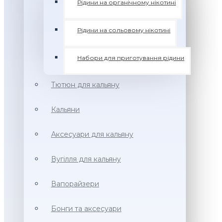
Рідини на органічному нікотині
Рідини на сольовому нікотині
Набори для приготування рідини
Тютюн для кальяну
Кальяни
Аксесуари для кальяну
Вугілля для кальяну
Вапорайзери
Бонги та аксесуари