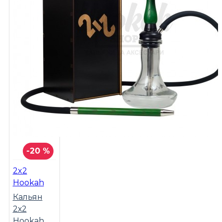
-20 %
2x2
Hookah
Кальян
2х2
Hookah