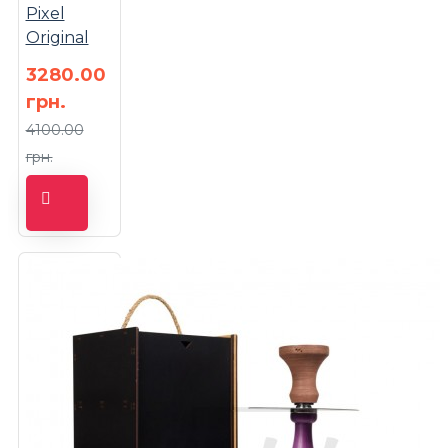
Pixel
Original
3280.00
грн.
4100.00
грн.