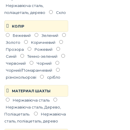
Нержавіюча сталь,
поліацеталь, дерево
Скло
КОЛIР
Бежевий
Зелений
Золото
Коричневий
Прозора
Рожевий
Синій
Темно-зелений
Червоний
Чорний
Чорний/Помаранчевий
різнокольорові
срібло
МАТЕРИАЛ ШАХТЫ
Нержавіюча сталь
Нержавіюча сталь, Дерево,
Поліацеталь.
Нержавіюча
сталь, поліацеталь, дерево