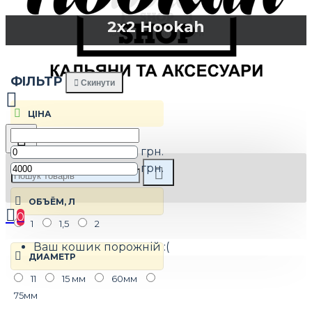
2x2 Hookah
ФIЛЬТР
Скинути
ЦIНА
грн.
грн.
ОБЪЁМ, Л
0
1
1,5
2
Ваш кошик порожній :(
ДИАМЕТР
11
15 мм
60мм
75мм