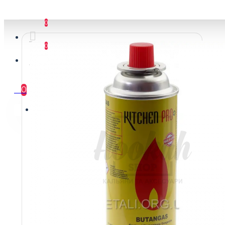
Сортування:
Показати:
0
0
0
Ваш кошик порожній :(