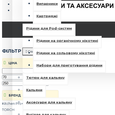
Випарники
Картриджі
Рідини для Pod-систем
Рідини на органічному нікотині
ФIЛЬТР
Скинути
Рідини на сольовому нікотині
ЦIНА
Набори для приготування рідини
грн.
Тютюн для кальяну
грн.
Кальяни
БРЕНД
Аксесуари для кальяну
Kitchen Pro+
Pb
Storm King
TORCH
Вугілля для кальяну