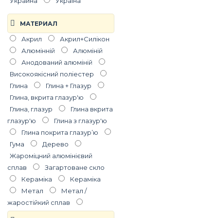
Украина
Україна
МАТЕРИАЛ
Акрил
Акрил+Силікон
Алюмінній
Алюміній
Анодований алюміній
Високоякісний поліестер
Глина
Глина + Глазур
Глина, вкрита глазур'ю
Глина, глазур
Глина вкрита
глазур'ю
Глина з глазур'ю
Глина покрита глазурʼю
Гума
Дерево
Жароміцний алюмінієвий
сплав
Загартоване скло
Керамiка
Кераміка
Метал
Метал /
жаростійкий сплав
Натуральна шкіра