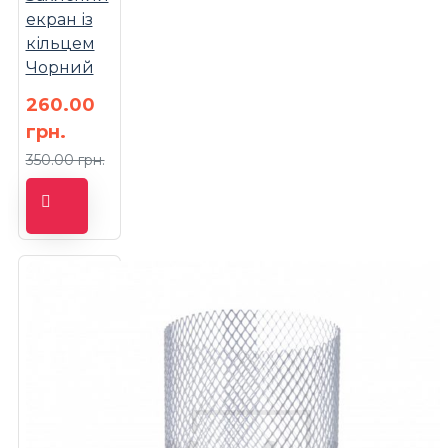
екран із
кільцем
Чорний
260.00
грн.
350.00 грн.