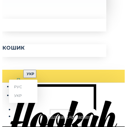
КОШИК
УКР
РУС
УКР
Аксесуари для кальяну