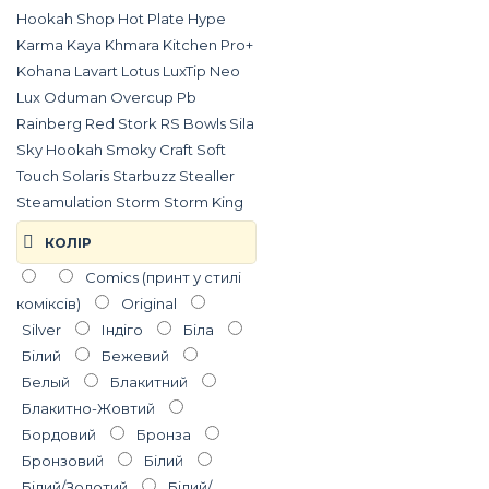
Hookah Shop
Hot Plate
Hype
Karma
Kaya
Khmara
Kitchen Pro+
Kohana
Lavart
Lotus
LuxTip
Neo
Lux
Oduman
Overcup
Pb
Rainberg
Red Stork
RS Bowls
Sila
Sky Hookah
Smoky Craft
Soft
Touch
Solaris
Starbuzz
Stealler
Steamulation
Storm
Storm King
Sunrise Hookah
T-Hookah
КОЛIР
Tactikal
Tenarat
Tiaga
TORCH
Comics (принт у стилі
Trumpet
UNLTD
VantaBlack
коміксів)
Original
Yahya
Zero
А-Плюс
Облако
Silver
Індіго
Бiла
Бiлий
Бежевий
Белый
Блакитний
Блакитно-Жовтий
Бордовий
Бронза
Бронзовий
Білий
Білий/Золотий
Білий/