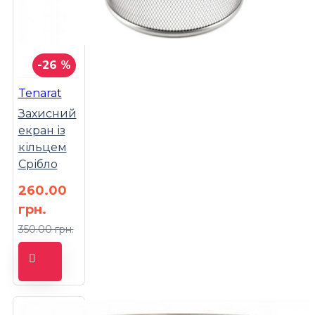
-26 %
Tenarat
Захисний
екран із
кільцем
Срібло
260.00
грн.
350.00 грн.