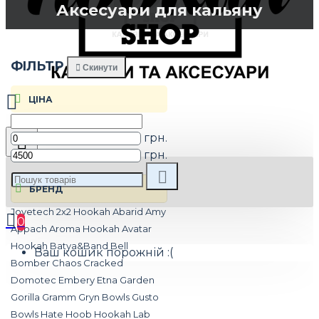
Аксесуари для кальяну
ФIЛЬТР
Скинути
ЦIНА
грн.
грн.
БРЕНД
Joyetech
2x2 Hookah
Abarid
Amy
0
Appach
Aroma Hookah
Avatar
Hookah
Batya&Band
Bell
Ваш кошик порожній :(
Bomber
Chaos
Cracked
Domotec
Embery
Etna
Garden
Gorilla
Gramm
Gryn Bowls
Gusto
Bowls
Hate
Hoob
Hookah Lab