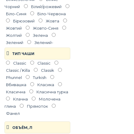
Чорний
Білий/рожевий
Біло-Синя
Біло-Червона
Бірюзовий
Жовта
Жовтий
Жовто-Синя
Жолтий
Зелена
Зелений
Зелений-
Помаранчевий
Зелений-
ТИП ЧАШИ
Синій
Зелено-біла
Classic
Classic
Золотий
Золотий/Чорний
Classic / Killa
Classik
Золото
Камуфляж
Phunnel
Turkish
Сірий
Кольорові
Вбивашка
Класика
Кораловий
Коричнева
Класична
Класична турка
Коричневий
Клачна
Молочена
Коричневий/Бірюзовий
глина
Прямоток
Коричневий з червоним і
Фанел
білим
Люмінесцентний
Малиновий
Натуральний
ОБЪЁМ, Л
глиняний
Натуральний із