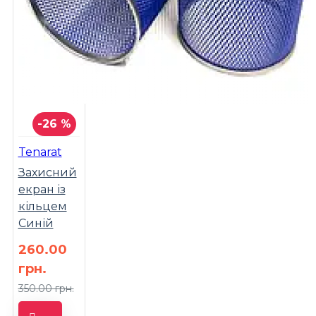
-26 %
Tenarat
Захисний
екран із
кільцем
Синій
260.00
грн.
350.00 грн.