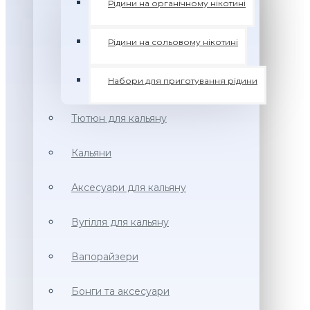
Рідини на органічному нікотині
Рідини на сольовому нікотині
Набори для приготування рідини
Тютюн для кальяну
Кальяни
Аксесуари для кальяну
Вугілля для кальяну
Вапорайзери
Бонги та аксесуари