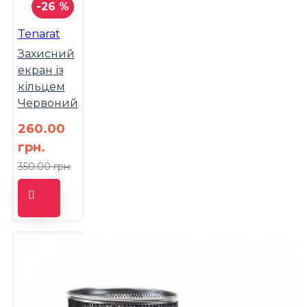
-26 %
Tenarat
Захисний
екран із
кільцем
Червоний
260.00
грн.
350.00 грн.