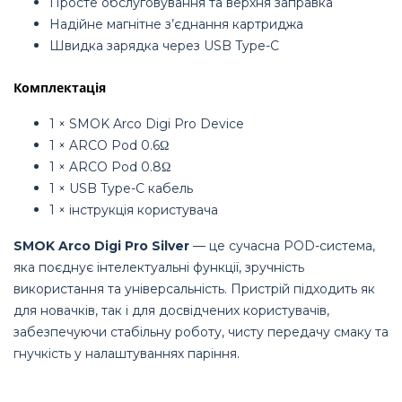
Просте обслуговування та верхня заправка
Надійне магнітне з’єднання картриджа
Швидка зарядка через USB Type-C
Комплектація
1 × SMOK Arco Digi Pro Device
1 × ARCO Pod 0.6Ω
1 × ARCO Pod 0.8Ω
1 × USB Type-C кабель
1 × інструкція користувача
SMOK Arco Digi Pro Silver
— це сучасна POD-система,
яка поєднує інтелектуальні функції, зручність
використання та універсальність. Пристрій підходить як
для новачків, так і для досвідчених користувачів,
забезпечуючи стабільну роботу, чисту передачу смаку та
гнучкість у налаштуваннях паріння.