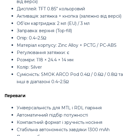
від версії)
Дисплей: TFT 0.85” кольоровий
Активація: затяжка + кнопка (залежно від версії)
Об’єм картриджа: 2 мл (EU) / 3 мл
Заправка: верхня (Top-fill)
Опір: 0.4–2.5Ω
Матеріал корпусу: Zinc Alloy + PCTG / PC-ABS
Регулювання затяжки: є
Розміри: 118 × 24.4 × 14 мм
Колір: Silver
Сумісність: SMOK ARCO Pod 0.4Ω / 0.6Ω / 0.8Ω та
інші в діапазоні 0.4–2.5Ω
Переваги
Універсальність для MTL і RDL паріння
Автоматичний підбір потужності
Компактний формат і зручність носіння
Стабільна автономність завдяки 1300 mAh