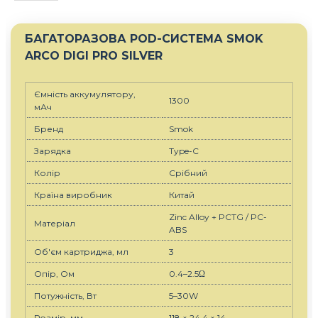
БАГАТОРАЗОВА POD-СИСТЕМА SMOK
ARCO DIGI PRO SILVER
Ємність аккумулятору,
1300
мАч
Бренд
Smok
Зарядка
Type-C
Колір
Срiбний
Країна виробник
Китай
Zinc Alloy + PCTG / PC-
Матеріал
ABS
Об'єм картриджа, мл
3
Опір, Ом
0.4–2.5Ω
Потужність, Вт
5–30W
Розмір, мм
118 × 24.4 × 14