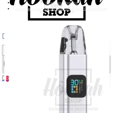
Smok Arco Digi Pro
Багаторазова Pod-система Smok Arco Digi Pro Silver
0
Ваш кошик порожній :(