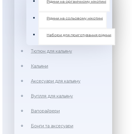
Рідини на органічному нікотині
Рідини на сольовому нікотині
Набори для приготування рідини
Тютюн для кальяну
Кальяни
Аксесуари для кальяну
Вугілля для кальяну
Вапорайзери
Бонги та аксесуари