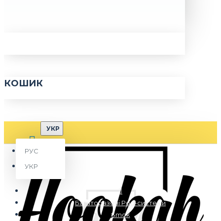
КОШИК
УКР
РУС
УКР
Багаторазові Pod-системи
Smok