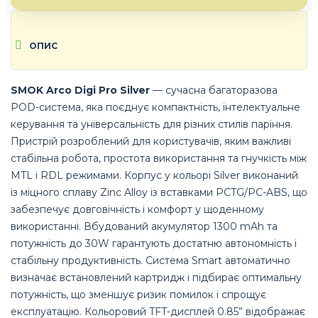
ОПИС
SMOK Arco Digi Pro Silver
— сучасна багаторазова
POD-система, яка поєднує компактність, інтелектуальне
керування та універсальність для різних стилів паріння.
Пристрій розроблений для користувачів, яким важливі
стабільна робота, простота використання та гнучкість між
MTL і RDL режимами. Корпус у кольорі Silver виконаний
із міцного сплаву Zinc Alloy із вставками PCTG/PC-ABS, що
забезпечує довговічність і комфорт у щоденному
використанні. Вбудований акумулятор 1300 mAh та
потужність до 30W гарантують достатню автономність і
стабільну продуктивність. Система Smart автоматично
визначає встановлений картридж і підбирає оптимальну
потужність, що зменшує ризик помилок і спрощує
експлуатацію. Кольоровий TFT-дисплей 0.85” відображає