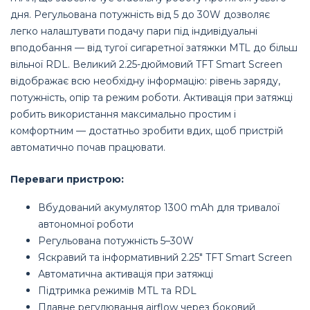
дня. Регульована потужність від 5 до 30W дозволяє
легко налаштувати подачу пари під індивідуальні
вподобання — від тугої сигаретної затяжки MTL до більш
вільної RDL. Великий 2.25-дюймовий TFT Smart Screen
відображає всю необхідну інформацію: рівень заряду,
потужність, опір та режим роботи. Активація при затяжці
робить використання максимально простим і
комфортним — достатньо зробити вдих, щоб пристрій
автоматично почав працювати.
Переваги пристрою:
Вбудований акумулятор 1300 mAh для тривалої
автономної роботи
Регульована потужність 5–30W
Яскравий та інформативний 2.25" TFT Smart Screen
Автоматична активація при затяжці
Підтримка режимів MTL та RDL
Плавне регулювання airflow через боковий