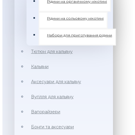
Рідини на органічному нікотині
Рідини на сольовому нікотині
Набори для приготування рідини
Тютюн для кальяну
Кальяни
Аксесуари для кальяну
Вугілля для кальяну
Вапорайзери
Бонги та аксесуари