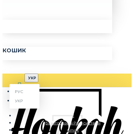
КОШИК
УКР
РУС
УКР
Багаторазові Pod-системи
Smok