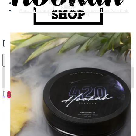
Smok Arco Max
Багаторазова Pod-система Smok Arco Max Pale Pink
0
Ваш кошик порожній :(