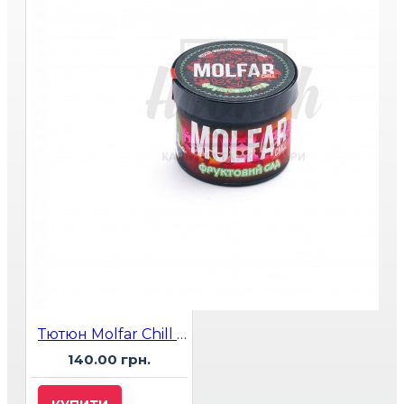
Тютюн Molfar Chill Line Фруктовий Сад (Манго, Персик, Нектарин, Яблуко) 40 г
140.00 грн.