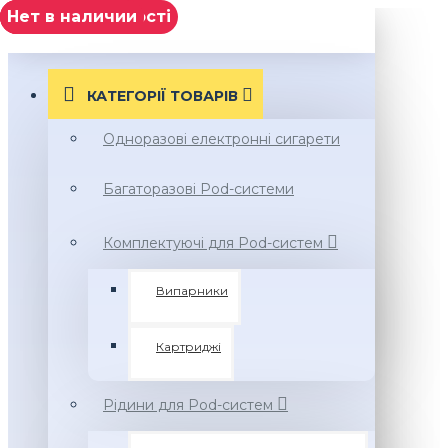
Нет в наличии
немає в наявності
Нет в наличии
Нет в наличии
МЕНЮ
КАТЕГОРІЇ ТОВАРIВ
Одноразові електронні сигарети
Багаторазові Pod-системи
Комплектуючі для Pod-систем
Випарники
Картриджі
Рідини для Pod-систем