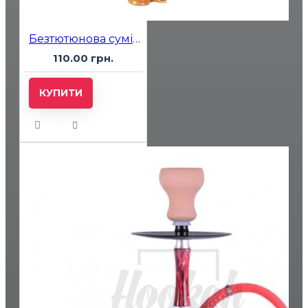
Безтютюнова суміш Bagator Caramel Waffles (Карамельні Вафлі) 50гр
110.00 грн.
КУПИТИ