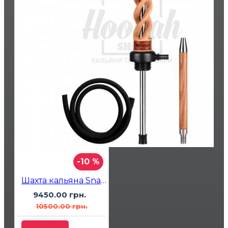
-10 %
Шахта кальяна Snake hookah Сукупира
9450.00 грн.
10500.00 грн.