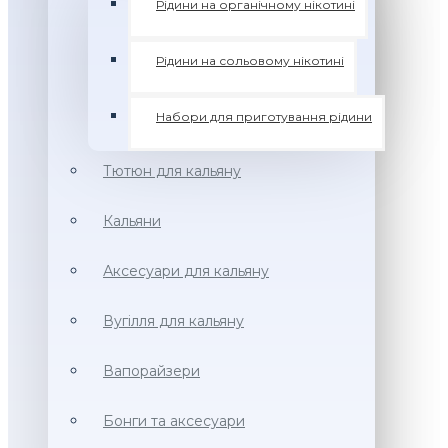
Рідини на органічному нікотині
Рідини на сольовому нікотині
Набори для приготування рідини
Тютюн для кальяну
Кальяни
Аксесуари для кальяну
Вугілля для кальяну
Вапорайзери
Бонги та аксесуари