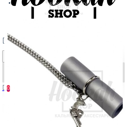
Брелок для мундштука
0
Ваш кошик порожній :(