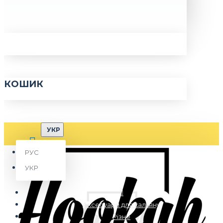
КОШИК
УКР
РУС
УКР
Аксесуари для кальяну
Рiзне