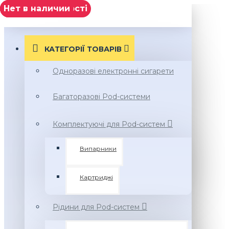
Нет в наличии
Нет в наличии
немає в наявності
Нет в наличии
МЕНЮ
КАТЕГОРІЇ ТОВАРIВ
Одноразові електронні сигарети
Багаторазові Pod-системи
Комплектуючі для Pod-систем
Випарники
Картриджі
Рідини для Pod-систем