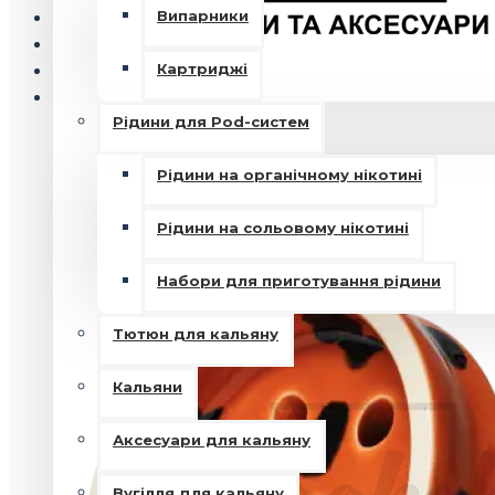
Випарники
Картриджі
Рідини для Pod-систем
Рідини на органічному нікотині
Рідини на сольовому нікотині
Набори для приготування рідини
Тютюн для кальяну
Кальяни
Аксесуари для кальяну
Вугілля для кальяну