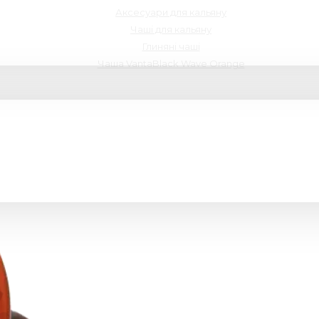
Аксесуари для кальяну
Чаші для кальяну
Глиняні чаші
Чаша VantaBlack Wave Orange