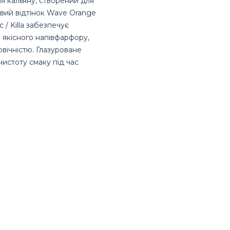
я кальяну, створений для
авий відтінок Wave Orange
 / Killa забезпечує
 якісного напівфарфору,
овічністю. Глазуроване
чистоту смаку під час