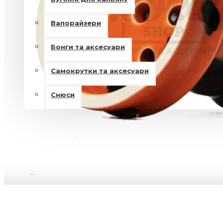
Вапорайзери
Бонги та аксесуари
Самокрутки та аксесуари
Снюси