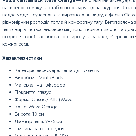
Чаша VantaBlack Wave Orange
— це стильний аксесуар дл
насиченого смаку та стабільного жару під час куріння. Яскр
надає моделі сучасного та виразного вигляду, а форма Classic
рівномірний розподіл тепла й комфортну тягу. Виготовлена з
чаша вирізняється високою міцністю, термостійкістю та довг
покриття запобігає вбиранню сиропу та запахів, зберігаючи 
кожної сесії.
Характеристики
Категорія аксесуара: чаша для кальяну
Виробник: VantaBlack
Матеріал: напівфарфор
Покриття: глазур
Форма: Classic / Killa (Wave)
Колір: Wave Orange
Висота: 10 см
Діаметр чаші: 7–7,5 см
Глибина чаші: середня
Місткість тютюну: 15–20 г