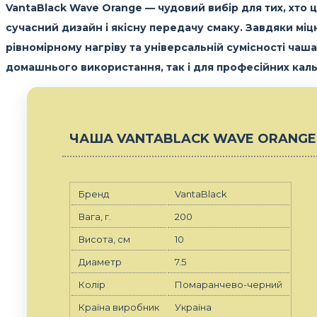
VantaBlack Wave Orange
— чудовий вибір для тих, хто ц
сучасний дизайн і якісну передачу смаку. Завдяки мі
рівномірному нагріву та універсальній сумісності чаша
домашнього використання, так і для професійних каль
ЧАША VANTABLACK WAVE ORANGE
Бренд
VantaBlack
Вага, г.
200
Висота, см
10
Диаметр
7.5
Колір
Помаранчево-черний
Країна виробник
Україна