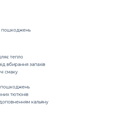
них пошкоджень
іляє тепло
ід вбирання запахів
чі смаку
их пошкоджень
рних тютюнів
доповненням кальяну