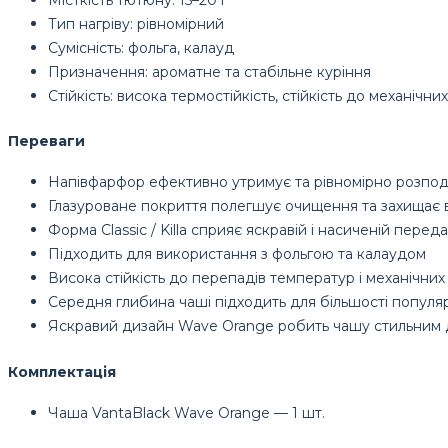
Тип нагріву: рівномірний
Сумісність: фольга, калауд
Призначення: ароматне та стабільне куріння
Стійкість: висока термостійкість, стійкість до механіч
Переваги
Напівфарфор ефективно утримує та рівномірно розпод
Глазуроване покриття полегшує очищення та захищає в
Форма Classic / Killa сприяє яскравій і насиченій переда
Підходить для використання з фольгою та калаудом
Висока стійкість до перепадів температур і механічн
Середня глибина чаші підходить для більшості популя
Яскравий дизайн Wave Orange робить чашу стильним 
Комплектація
Чаша VantaBlack Wave Orange — 1 шт.