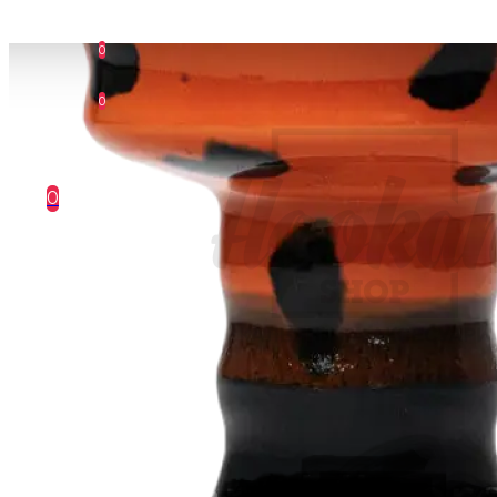
0
0
0
Ваш кошик порожній :(