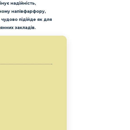
інує надійність,
цному напівфарфору,
 чудово підійде як для
янних закладів.