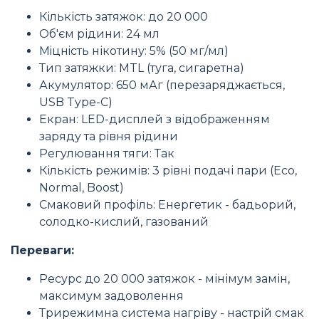
Кількість затяжок: до 20 000
Об'єм рідини: 24 мл
Мiцнiсть нікотину: 5% (50 мг/мл)
Тип затяжки: MTL (туга, сигаретна)
Акумулятор: 650 мАг (перезаряджається,
USB Type-C)
Екран: LED-дисплей з відображенням
заряду та рівня рідини
Регулювання тяги: Так
Кількість режимів: 3 рівні подачі пари (Eco,
Normal, Boost)
Смаковий профіль: Енергетик - бадьорий,
солодко-кислий, газований
Переваги:
Ресурс до 20 000 затяжок - мінімум замін,
максимум задоволення
Трирежимна система нагріву - настрій смак