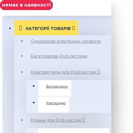
немає в наявності
немає в наявності
немає в наявності
немає в наявності
Нет в наличии
немає в наявності
немає в наявності
немає в наявності
Нет в наличии
немає в наявності
МЕНЮ
КАТЕГОРІЇ ТОВАРIВ
Одноразові електронні сигарети
Багаторазові Pod-системи
Комплектуючі для Pod-систем
Випарники
Картриджі
Рідини для Pod-систем