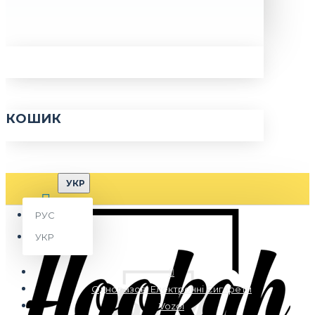
КОШИК
УКР
РУС
УКР
Одноразові Електронні Сигарети
Vozol