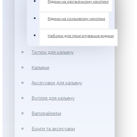
Рідини на органічному нікотині
Рідини на сольовому нікотині
Набори для приготування рідини
Тютюн для кальяну
Кальяни
Аксесуари для кальяну
Вугілля для кальяну
Вапорайзери
Бонги та аксесуари