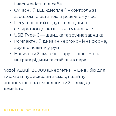
і насиченість під себе
Сучасний LED-дисплей – контроль за
зарядом та рідиною в реальному часі.
Регульований обдув - від щільної
сигаретної до легшої кальянної тяги
USB Type-C — швидка та зручна зарядка
Компактний дизайн - ергономічна форма,
зручно лежить у руці
Насичений смак без гару — рівномірна
витрата рідини та стабільна пара
Vozol VZBull 20000 (Енергетик) – це вибір для
тих, хто цінує яскравий смак, надійну
автономність та технологічний підхід до
вейпінгу.
PEOPLE ALSO BOUGHT