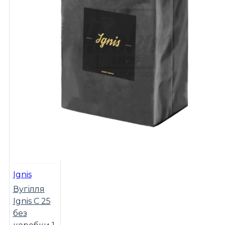
Ignis
Вугілля
Ignis C 25
без