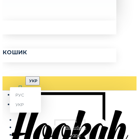
КОШИК
УКР
РУС
УКР
Виробник
Ignis