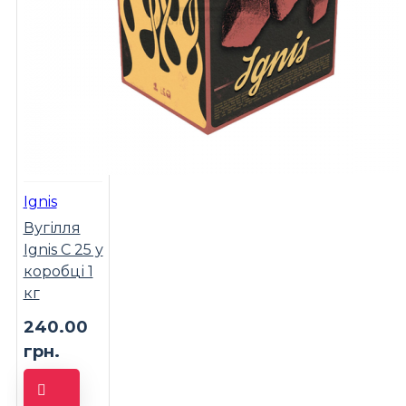
Ignis
Вугілля
Ignis C 25 у
коробці 1
кг
240.00
грн.