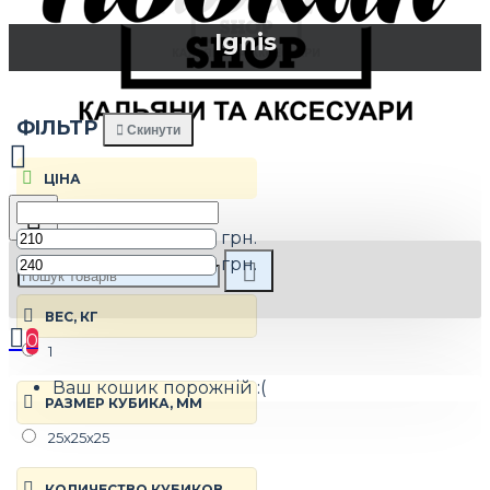
Ignis
ФIЛЬТР
Скинути
ЦIНА
грн.
грн.
ВЕС, КГ
0
1
Ваш кошик порожній :(
РАЗМЕР КУБИКА, ММ
25х25х25
КОЛИЧЕСТВО КУБИКОВ,