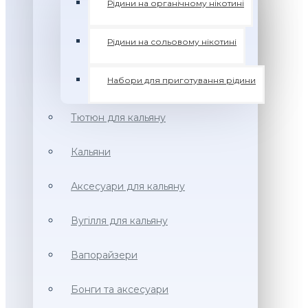
Рідини на органічному нікотині
Рідини на сольовому нікотині
Набори для приготування рідини
Тютюн для кальяну
Кальяни
Аксесуари для кальяну
Вугілля для кальяну
Вапорайзери
Бонги та аксесуари