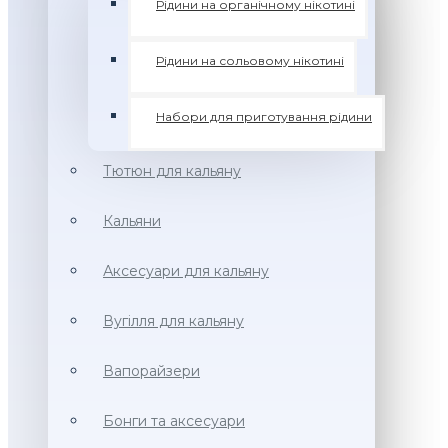
Рідини на органічному нікотині
Рідини на сольовому нікотині
Набори для приготування рідини
Тютюн для кальяну
Кальяни
Аксесуари для кальяну
Вугілля для кальяну
Вапорайзери
Бонги та аксесуари