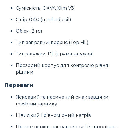
Сумісність: OXVA Xlim V3
Опір: 0.4Ω (meshed coil)
Об’єм: 2 мл
Тип заправки: верхнє (Top Fill)
Тип затяжки: DL (пряма затяжка)
Прозорий корпус для контролю рівня
рідини
Переваги
Яскравий та насичений смак завдяки
mesh-випарнику
Швидкий і рівномірний нагрів
Просте верхнє заправлення без протікань