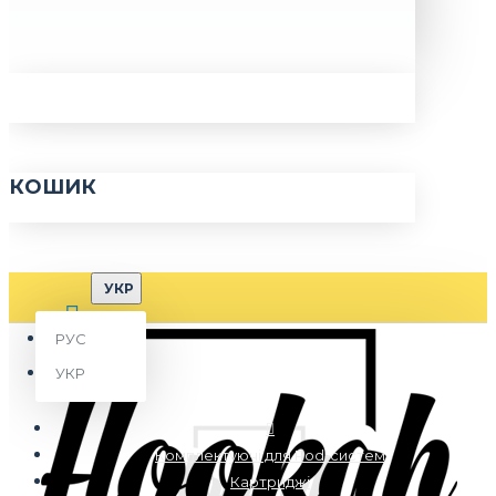
КОШИК
УКР
РУС
УКР
Комплектуючі для Pod-систем
Картриджі