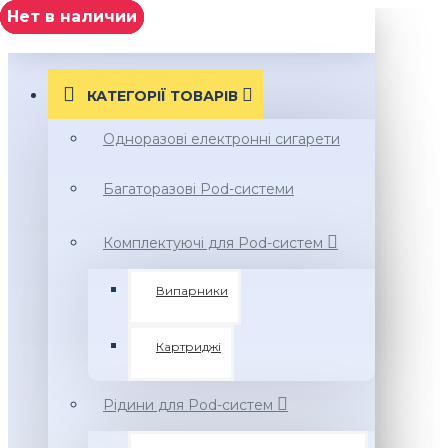
Нет в наличии
Нет в наличии
Нет в наличии
Нет в наличии
Нет в наличии
МЕНЮ
КАТЕГОРІЇ ТОВАРIВ
Одноразові електронні сигарети
Багаторазові Pod-системи
Комплектуючі для Pod-систем
Випарники
Картриджі
Рідини для Pod-систем