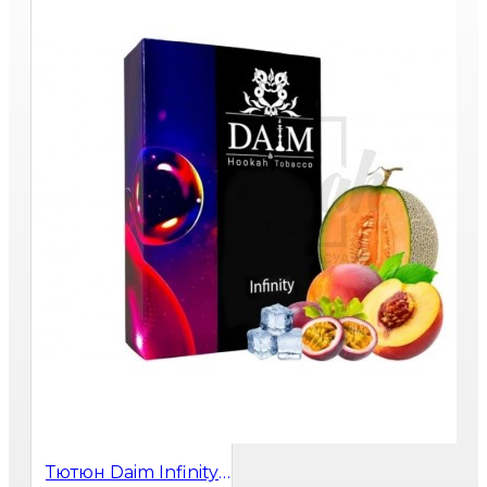
Тютюн Daim Infinity (Диня Персик Маракуя Лід) 50 гр