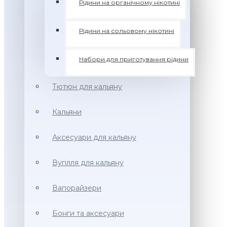
Рідини на органічному нікотині
Рідини на сольовому нікотині
Набори для приготування рідини
Тютюн для кальяну
Кальяни
Аксесуари для кальяну
Вугілля для кальяну
Вапорайзери
Бонги та аксесуари