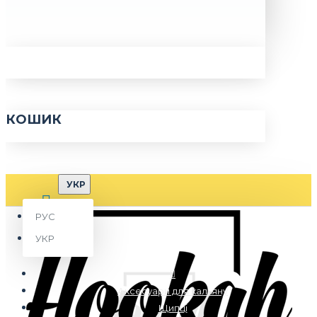
КОШИК
УКР
РУС
УКР
Аксесуари для кальяну
Щипці