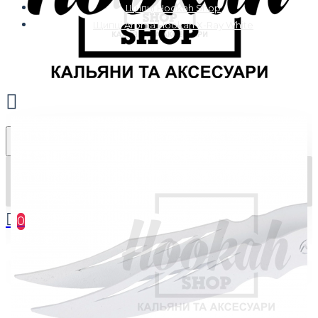
Щипці Hookah Shop
Щипці Aroma Hookah X-Ray White
0
Ваш кошик порожній :(