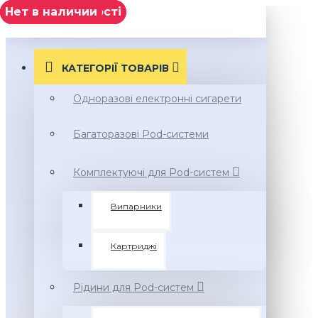
немає в наявності
немає в наявності
Нет в наличии
МЕНЮ
КАТЕГОРІЇ ТОВАРIВ
Одноразові електронні сигарети
Багаторазові Pod-системи
Комплектуючі для Pod-систем
Випарники
Картриджі
Рідини для Pod-систем