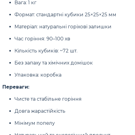
Вага: 1 кг
Формат: стандартні кубики 25×25×25 мм
Матеріал: натуральні горіхові залишки
Час горіння: 90–100 хв
Кількість кубиків: ~72 шт.
Без запаху та хімічних домішок
Упаковка: коробка
Переваги:
Чисте та стабільне горіння
Довга жарастійкість
Мінімум попелу