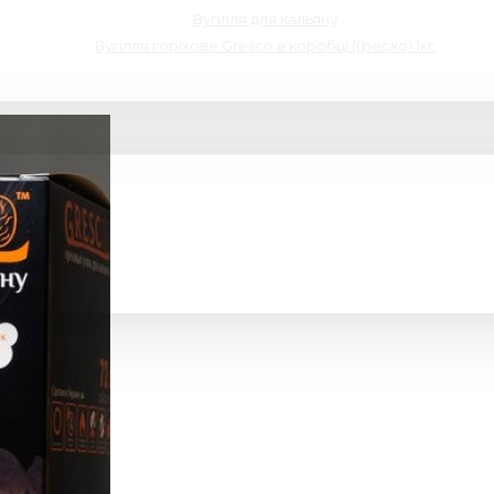
Вугілля для кальяну
Вугілля горіхове Gresco в коробці (Греско) 1кг