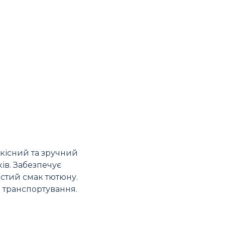
кісний та зручний
ів. Забезпечує
истий смак тютюну.
а транспортування.