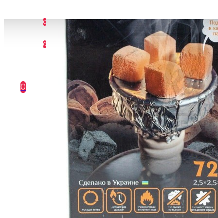
0
0
0
Ваш кошик порожній :(