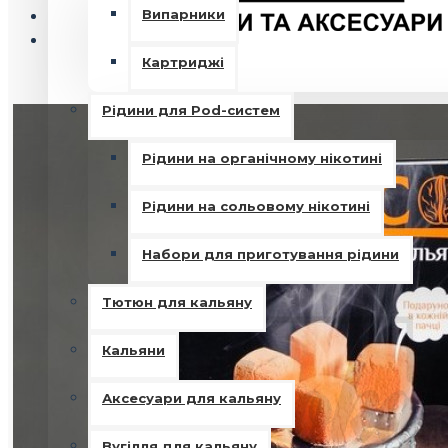
Випарники
Картриджі
Рідини для Pod-систем
Рідини на органічному нікотині
Рідини на сольовому нікотині
Набори для приготування рідини
Тютюн для кальяну
Кальяни
Аксесуари для кальяну
Вугілля для кальяну