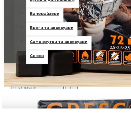
Вапорайзери
Бонги та аксесуари
Самокрутки та аксесуари
Снюси