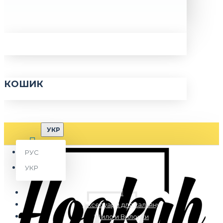
КОШИК
УКР
РУС
УКР
Аксесуари для кальяну
Шило и Вилочки