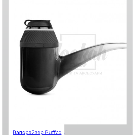
Вапорайзер Puffco Proxy Kit