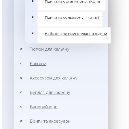
Рідини на органічному нікотині
Рідини на сольовому нікотині
Набори для приготування рідини
Тютюн для кальяну
Кальяни
Аксесуари для кальяну
Вугілля для кальяну
Вапорайзери
Бонги та аксесуари