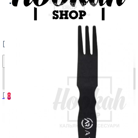
Виделка Aroma Hookah
0
Ваш кошик порожній :(