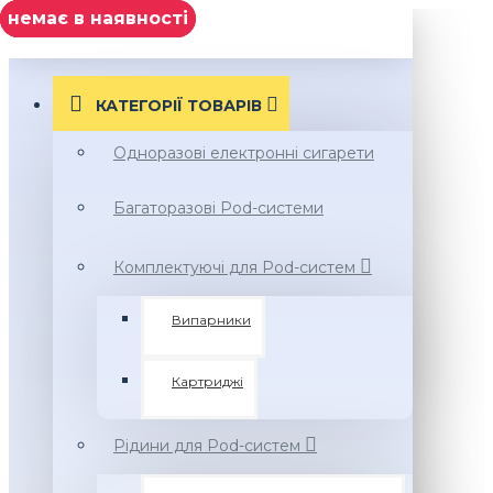
Нет в наличии
Нет в наличии
немає в наявності
Нет в наличии
немає в наявності
МЕНЮ
КАТЕГОРІЇ ТОВАРIВ
Одноразові електронні сигарети
Багаторазові Pod-системи
Комплектуючі для Pod-систем
Випарники
Картриджі
Рідини для Pod-систем