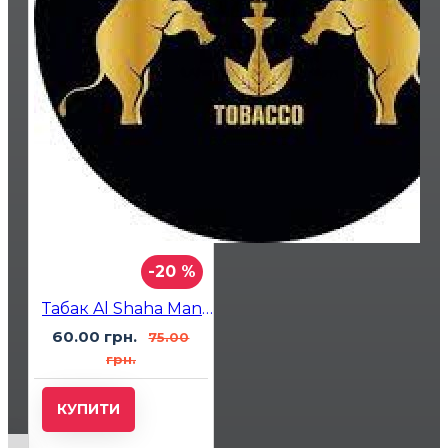
-20 %
Табак Al Shaha Mandarin (Мандарин) 50 гр
60.00 грн.
75.00
грн.
КУПИТИ