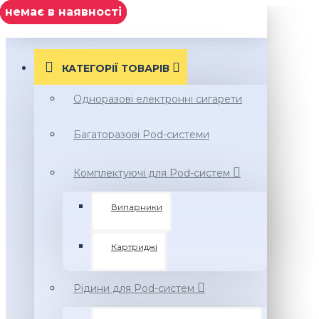
немає в наявності
Нет в наличии
немає в наявності
немає в наявності
немає в наявності
немає в наявності
МЕНЮ
КАТЕГОРІЇ ТОВАРIВ
Одноразові електронні сигарети
Багаторазові Pod-системи
Комплектуючі для Pod-систем
Випарники
Картриджі
Рідини для Pod-систем