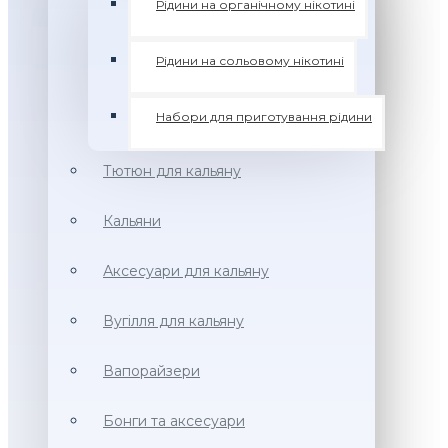
Рідини на органічному нікотині
Рідини на сольовому нікотині
Набори для приготування рідини
Тютюн для кальяну
Кальяни
Аксесуари для кальяну
Вугілля для кальяну
Вапорайзери
Бонги та аксесуари