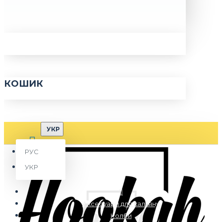
КОШИК
УКР
РУС
УКР
Аксесуари для кальяну
Колби