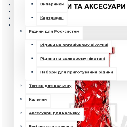
Випарники
Картриджі
Рідини для Pod-систем
Рідини на органічному нікотині
Рідини на сольовому нікотині
Набори для приготування рідини
Тютюн для кальяну
Кальяни
Аксесуари для кальяну
Вугілля для кальяну