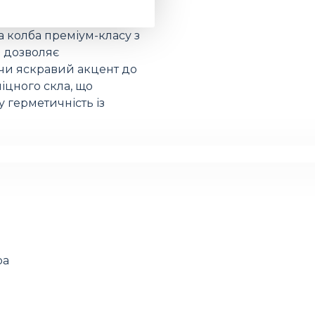
 колба преміум-класу з
 дозволяє
ючи яскравий акцент до
іцного скла, що
ну герметичність із
ра