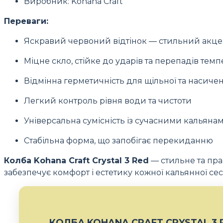
Виробник: Kohana Craft
Переваги:
Яскравий червоний відтінок — стильний акцен
Міцне скло, стійке до ударів та перепадів тем
Відмінна герметичність для щільної та насичен
Легкий контроль рівня води та чистоти
Універсальна сумісність із сучасними кальяна
Стабільна форма, що запобігає перекиданню
Колба Kohana Craft Crystal 3 Red
— стильне та пра
забезпечує комфорт і естетику кожної кальянної сесі
КОЛБА KOHANA CRAFT CRYSTAL 3 