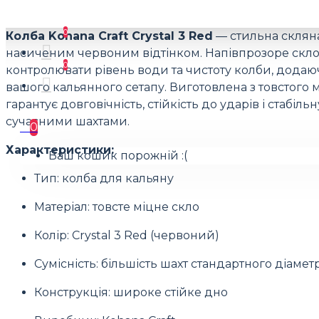
0
Колба Kohana Craft Crystal 3 Red
— стильна скляна
насиченим червоним відтінком. Напівпрозоре скло
0
контролювати рівень води та чистоту колби, дода
вашого кальянного сетапу. Виготовлена з товстого м
гарантує довговічність, стійкість до ударів і стабіль
сучасними шахтами.
0
Характеристики:
Ваш кошик порожній :(
Тип: колба для кальяну
Матеріал: товсте міцне скло
Колір: Crystal 3 Red (червоний)
Сумісність: більшість шахт стандартного діамет
Конструкція: широке стійке дно