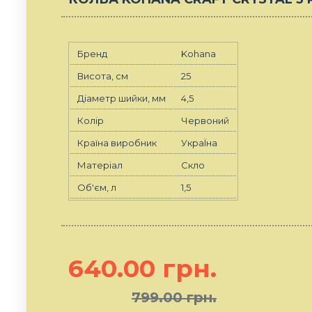
Бренд
Kohana
Висота, см
25
Діаметр шийки, мм
4,5
Колір
Червоний
Країна виробник
УкраЇна
Матеріал
Скло
Об'єм, л
1,5
640.00 грн.
799.00 грн.