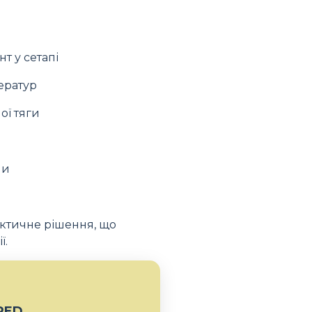
т у сетапі
ператур
ої тяги
ми
ктичне рішення, що
ї.
RED