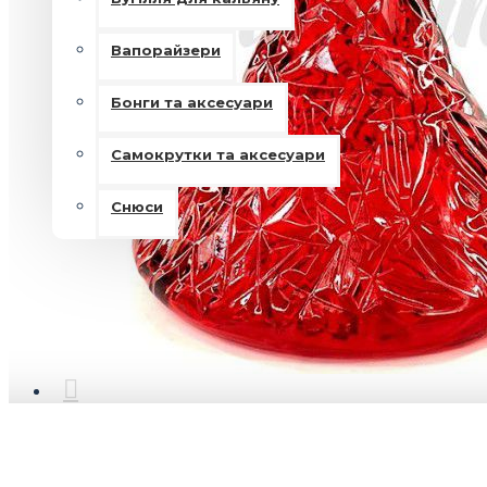
Вапорайзери
Бонги та аксесуари
Самокрутки та аксесуари
Снюси
ОПИС