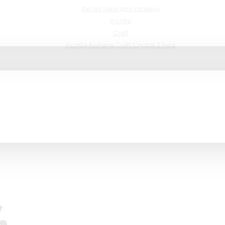
Аксесуари для кальяну
Колби
Craft
Колба Kohana Craft Crystal 3 Red