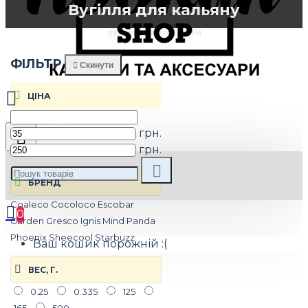
Вугілля для кальяну
ФIЛЬТР
Скинути
ЦIНА
грн.
грн.
БРЕНД
Coaleco
Cocoloco
Escobar
0
Garden
Gresco
Ignis
Mind
Panda
Phoenix
Sheecool
Starbuzz
Ваш кошик порожній :(
ВЕС, Г.
0.25
0.335
125