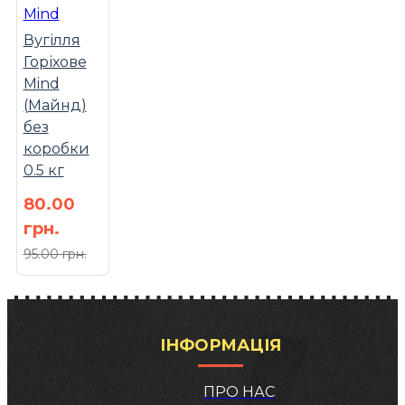
Mind
Вугілля
Горіхове
Mind
(Майнд)
без
коробки
0.5 кг
80.00
грн.
95.00 грн.
ІНФОРМАЦІЯ
ПРО НАС