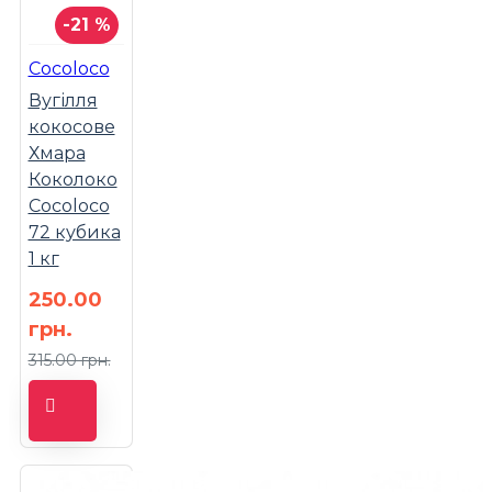
-21 %
Cocoloco
Вугілля
кокосове
Хмара
Коколоко
Cocoloco
72 кубика
1 кг
250.00
грн.
315.00 грн.