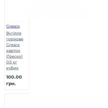
Gresco
Вугілля
горіхове
Gresco
картон
(Греско)
0.5 кг
кубик
100.00
грн.