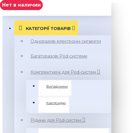
Нет в наличии
Нет в наличии
Нет в наличии
Нет в наличии
МЕНЮ
КАТЕГОРІЇ ТОВАРIВ
Одноразові електронні сигарети
Багаторазові Pod-системи
Комплектуючі для Pod-систем
Випарники
Картриджі
Рідини для Pod-систем