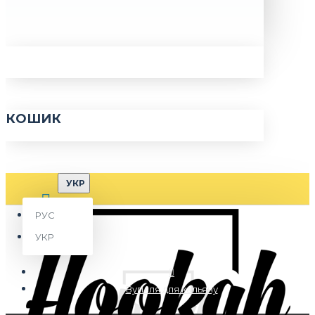
КОШИК
УКР
РУС
УКР
Вугілля для кальяну