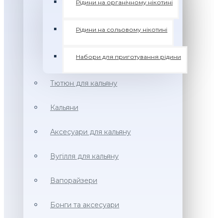
Рідини на органічному нікотині
Рідини на сольовому нікотині
Набори для приготування рідини
Тютюн для кальяну
Кальяни
Аксесуари для кальяну
Вугілля для кальяну
Вапорайзери
Бонги та аксесуари