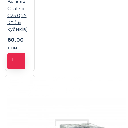
Вугілля
Coaleco
C25 0,25
кг. (18
кубиків)
80.00
грн.