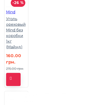
-26 %
Mind
Уголь
ореховый
Mind без
коробки
1кг
(Майнд)
160.00
грн.
215.00 грн.