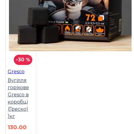
-30 %
Gresco
Вугілля
горіхове
Gresco в
коробці
(Греско)
1кг
130.00