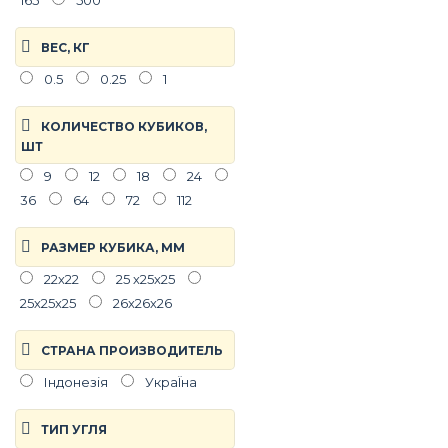
165
500
ВЕС, КГ
0.5
0.25
1
КОЛИЧЕСТВО КУБИКОВ,
ШТ
9
12
18
24
36
64
72
112
РАЗМЕР КУБИКА, ММ
22х22
25 х25х25
25х25х25
26х26х26
СТРАНА ПРОИЗВОДИТЕЛЬ
Індонезія
УкраЇна
ТИП УГЛЯ