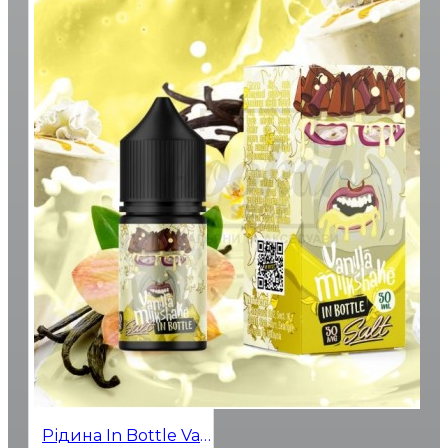
Рідина In Bottle Vanilla Milkshake (Ванільний Мілкшейк) 30мл 5%