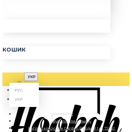
КОШИК
УКР
РУС
УКР
Вугілля для кальяну
Вугілля кокосове Garden (Гарден) 1 кг. 72 шт.