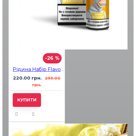
-26 %
Рідина Набір Flavorlab FL350 Banana Watermelon (Банан Арбуз) 30мл 5%
220.00 грн.
299.00
грн.
КУПИТИ