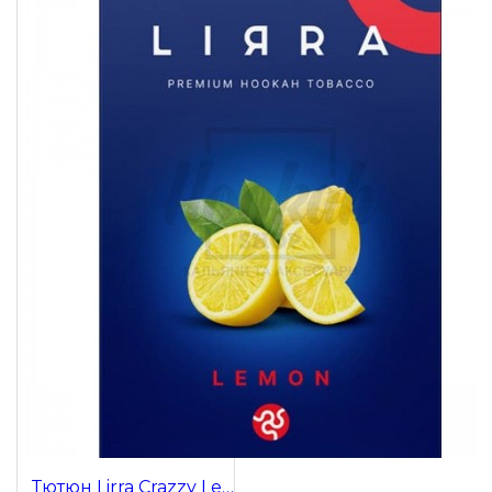
Тютюн Lirra Crazzy Lemon (Лимон) 50 гр