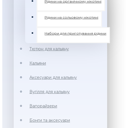
Рідини на органічному нікотині
Рідини на сольовому нікотині
Набори для приготування рідини
Тютюн для кальяну
Кальяни
Аксесуари для кальяну
Вугілля для кальяну
Вапорайзери
Бонги та аксесуари